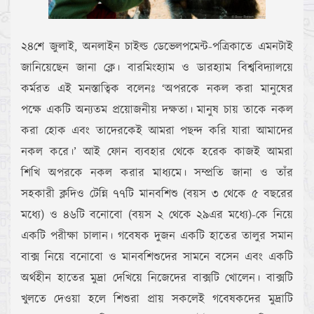
২৪শে জুলাই, অনলাইন চাইল্ড ডেভেলপমেন্ট-পত্রিকাতে এমনটাই
জানিয়েছেন জানা ক্লে। বারমিংহ্যাম ও ডারহ্যাম বিশ্ববিদ্যালয়ে
কর্মরত এই মনস্তাত্বিক বলেনঃ ‘অপরকে নকল করা মানুষের
পক্ষে একটি অন্যতম প্রয়োজনীয় দক্ষতা। মানুষ চায় তাকে নকল
করা হোক এবং তাদেরকেই আমরা পছন্দ করি যারা আমাদের
নকল করে।’ আই ফোন ব্যবহার থেকে হরেক কাজই আমরা
শিখি অপরকে নকল করার মাধ্যমে। সম্প্রতি জানা ও তাঁর
সহকারী ক্লদিও টেন্নি ৭৭টি মানবশিশু (বয়স ৩ থেকে ৫ বছরের
মধ্যে) ও ৪৬টি বনোবো (বয়স ২ থেকে ২৯এর মধ্যে)-কে নিয়ে
একটি পরীক্ষা চালান। গবেষক দুজন একটি হাতের তালুর সমান
বাক্স নিয়ে বনোবো ও মানবশিশুদের সামনে বসেন এবং একটি
অর্থহীন হাতের মুদ্রা দেখিয়ে নিজেদের বাক্সটি খোলেন। বাক্সটি
খুলতে দেওয়া হলে শিশুরা প্রায় সকলেই গবেষকদের মুদ্রাটি