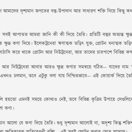
 আগে আমাদের দৃশ্যমান জগতের বস্তু-উপাদান আর সাধারণ শক্তি নিয়ে কিছু কথ
ই আপাতত আমরা জানি কী কী দিয়ে তৈরি। প্রতিটি বস্তুর অত্যন্ত ক্ষুদ্
 ক্ষুদ্র কণা দিয়ে। ইলেকট্রনেরা ঋণাত্মক তড়িৎ যুক্ত, প্রোটন ধনাত্ম
সাঠাসি করে থাকে প্রোটন আর নিউট্রনেরা, আর তাদের চারপাশে বিভিন্ন কক
টন আর নিউট্রনেরা আবার আরও ক্ষুদ্র কণার সমন্বয়ে গঠিত— যাদের ন
 এখনও চলমান, তবে এটুকু বলা যায় নিশ্চিতভাবে— এই কোয়ার্ক দিয়ে তৈর
 হয়তো এমনই সময়ে কোথাও নেই, তবে বিভিন্ন কৃত্রিম উপায়ে সেগুলিকে ব
শো কণা।
আলো যে কণা দিয়ে তৈরি। শুধু দৃশ্যমান আলোই না, অদৃশ্য কিন্তু শক্তিশাল