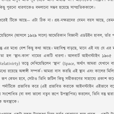
োপ বসিয়ে মানুষ অতি দূর থেকে আসা অত্যন্ত ক্ষীণ আলোকেও বিশ্লেষণ কর
বেশকিছু পুরনো ধারণাকেও বদলানো সম্ভব হয়েছে সাম্প্রতিককালে।
ল ধরেই টিকে আছে— এটা ঠিক না। গ্রহ-নক্ষত্রদের যেমন বয়স আছে, তে
য়েছিলেন (আসলে ১৯২৯ সালে) আমেরিকান বিজ্ঞানী এডউইন হাবল, তাঁর পরী
ন্তু এর মধ্যে বেশ কিছু কথা আছে। মহাবিশ্ব বাড়ছে, মানে এই নয় যে এ
 তা হল ‘স্থান-কাল’ নামের একটি ধারণা। আলবার্ট আইনস্টাইন ১৯০৫
ativirty) তত্ত্বে দেখিয়েছিলেন ‘স্থান’ (Space, অর্থাৎ আমরা যেখানে 
যে রয়েছে অঙ্গাঙ্গী সম্পর্ক। আমরা বাস করছি এই স্থান এবং কালের মিলিত 
্ত রূপ কেমন হবে, সেটাও তিনি জটিল কিছু সমীকরণের সাহায্যে প্রকাশ 
বস্তু পর্দাটিকে প্রভাবিত করে (এই প্রভাবিত করাকে আইনস্টাইন এইভাব
 সংশোধিত (বা বলা ভালো নতুন রূপে উপস্থাপিত) করলেন, তিনি বস্তু দ্বার
িক অবস্থাকে।