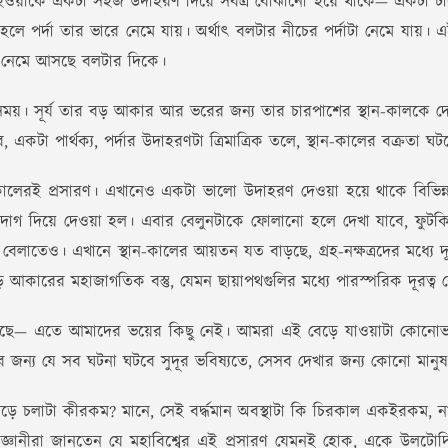
িত হওয়াকে একটা সহজ উদাহরণ দিয়ে সর্বত্র বোঝানো হয়ে থাকে— একটা ট
হলে পর্দা তার ভারে নেমে যায়। অর্থাৎ বলটার নীচের পর্দাটা নেমে যায়।
তে নেমে আসছে বলটার দিকে।
 সময়। সূর্য তার বড় আকার আর ভরের জন্য তার চারপাশের স্থান-কালকে দে
, একটা পার্থক্য, পর্দার উদাহরণটা ত্রিমাত্রিক তলে, স্থান-কালের বক্রতা ঘটছ
-কালেরই প্রসারণ। এখানেও একটা ভালো উদাহরণ দেওয়া হয়ে থাকে বিভিন্
াগ দিয়ে দেওয়া হল। এবার বেলুনটাকে ফোলানো হলে দেখা যাবে, ফুটকিগুল
ের বেলাতেও। এখানে স্থান-কালের আয়তন যত বাড়ছে, গ্রহ-নক্ষত্রদের মধ্
আকারের মহাজাগতিক বস্তু, যেমন ছায়াপথগুলির মধ্যে পারস্পরিক দূরত্ব ব
েছে— এতে আমাদের ভয়ের কিছু নেই। আমরা এই বেড়ে যাওয়াটা কোনোভাবেই,
 জন্য যে সব ঘটনা ঘটবে সুদূর ভবিষ্যতে, সেসব দেখার জন্য কোনো মানু
বেড়ে চলাটা কীরকম? মানে, সেই বর্দ্ধমান অবস্থাটা কি চিরকাল একইরকম, 
ঞানীরা জানতেন যে মহাবিশ্বের এই প্রসারণ যেমনই হোক, একে উলটোদিকে 