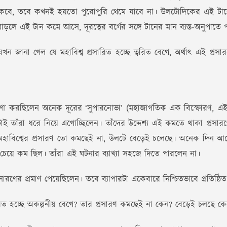
বে, তবে কখনই হয়তো পুরোপুরি থেমে যাবে না। উলটোদিকের এই টানের প
ব বাড়লে এই টান কমে আসে, দূরত্বের বর্গের সঙ্গে টানের মান ব্যস্ত-অনুপাতে
যখন জানা গেল যে মহাবিশ্ব প্রসারিত হচ্ছে ত্বরিত বেগে, অর্থাৎ এই প
বেষণা করছিলেন অনেক দূরের ‘সুপারনোভা’ (মহাজাগতিক এক বিস্ফোরণ, এই
টাই তাঁরা ধরে নিয়ে এগোচ্ছিলেন। তাঁদের উদ্দেশ্য এই কমতে থাকা প্রসারণ
ো। মহাবিশ্বের প্রসারণ তো কমছেই না, উলটে বেড়েই চলেছে। অনেক দিন
চেয়ে কম ছিল। তাঁরা এই ঘটনার ব্যাখ্যা সহজে দিতে পারলেন না।
সারণের প্রমাণ পেয়েছিলেন। তবে ব্যাপারটা একেবারে নিশ্চিতভাবে প্রতিষ্
ারিত হচ্ছে অকল্পনীয় বেগে? তার প্রসারণ কমছেই না কেন? বেড়েই চলছে কেন