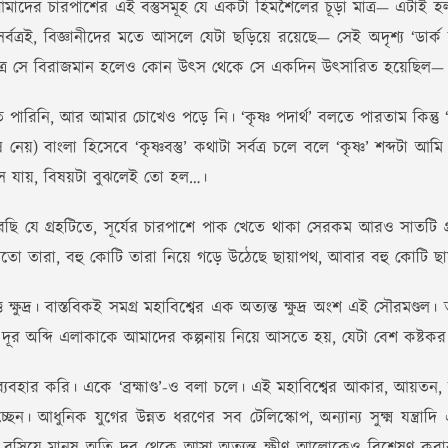
াদের চারপাশের এই বস্তুসমূহ যে একটা হিমশৈলের চূড়া মাত্র— এটাই
ত্রই, বিজ্ঞানীদের মতে আসলে যেটা ছড়িয়ে রয়েছে— সেই অদৃশ্য ‘ডার্ক ম্
সর্বত্র সে বিরাজমান হলেও কোন উৎস থেকে সে একদিন উৎসারিত হয়েছিল
াতে পারিনি, আর আমার চোখেও পড়ে নি। ‘কৃষ্ণ পদার্থ’ বলতে পারতাম কিন্
য়) বাংলা হিসেবে ‘কৃষ্ণবস্তু’ কথাটা সর্বত্র চলে বলে ‘কৃষ্ণ’ শব্দটা আম
আসে যায়, বিষয়টা বুঝলেই তো হল…।
যে গ্রহটিতে, সূর্যের চারপাশে পাক খেতে থাকা সেরকম আরও সাতটি গ্রহ 
তো তারা, বহু কোটি তারা নিয়ে গড়ে উঠেছে ছায়াপথ, আবার বহু কোটি ছায়া
ষুদ্র। বাস্তবিকই সমগ্র মহাবিশ্বের এক অত্যন্ত ক্ষুদ্র অংশ এই সৌরমণ্ডল। ত
দূর অব্দি এলাকাকে আমাদের কল্পনায় নিয়ে আসতে হয়, যেটা বেশ কষ্টকর
ার করি। একে ‘ব্রহ্মাণ্ড’-ও বলা চলে। এই মহাবিশ্বের আকার, আয়তন, সৃষ্টি
েন। আধুনিক যুগের উন্নত ধরণের সব টেলিস্কোপ, অন্যান্য সুক্ষ্ম যন্ত্রা