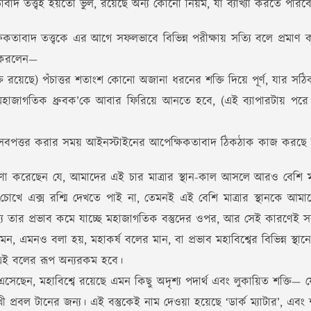
াদ তত্ত্বই হয়তো ভুল, রয়েছে অন্য কোনো নিয়ম, যা ব্যাখ্যা করতে পার
বাদ তত্ত্বকে এর আগে সফলভাবে বিভিন্ন পরীক্ষায় সত্যি বলে প্রমাণ ক
ন করলেন—
শক্তি রয়েছে) পঁচাত্তর শতাংশ কোনো অজানা ধরনের শক্তি দিয়ে পূর্ণ, যার 
হাজাগতিক ধ্রুবক’কে আবার ফিরিয়ে আনতে হবে, (এই ব্যাপারটায় পরে আসছি
িসেবপত্তর করার সময় আইনস্টাইনের আপেক্ষিকতাবাদ ঠিকঠাক কাজ করছে ন
 ধারণা করেছেন যে, আমাদের এই চার মাত্রার স্থান-কাল আসলে আরও বেশি 
োখে এক্স রশ্মি দেখতে পাই না, তেমনই এই বেশি মাত্রার স্থানকে আম
 জন্য তার প্রভাব কমে যাচ্ছে মহাজাগতিক বস্তুদের ওপর, আর সেই কারণেই স
ও বলা হয়, মহাকর্ষ বলের মান, বা প্রভাব মহাবিশ্বের বিভিন্ন স্থানে
এই বলের রূপ অন্যরকম হবে।
এসেছেন, মহাবিশ্বে রয়েছে এমন কিছু অদৃশ্য পদার্থ এবং লুকায়িত শক্তি— যেগ
ুখী প্রবল টানের জন্য। এই বস্তুকেই নাম দেওয়া হয়েছে ‘ডার্ক ম্যাটার’, এবং শক