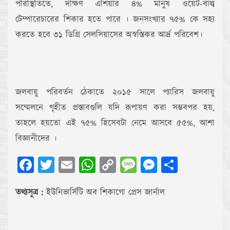
পরিস্থিতিতে, দক্ষিণ এশিয়ার ৪% মানুষ ওয়েট-বাল্ব
টেম্পারেচারের শিকার হতে পারে । জনসংখ্যার ৭৫% কে সহ্য
করতে হবে ৩১ ডিগ্রি সেলসিয়াসের অস্বস্তিকর আর্দ্র পরিবেশ।
জলবায়ু পরিবর্তন ঠেকাতে ২০১৫ সালে প্যারিস জলবায়ু
সম্মেলনে গৃহীত প্রস্তাবগুলি যদি রূপায়ণ করা সম্ভবপর হয়,
তাহলে হয়তো এই ৭৫% হিসেবটা নেমে আসবে ৫৫%, আশা
বিজ্ঞানীদের ।
Facebook
Twitter
Email
WhatsApp
Copy
Message
Messenger
Share
Link
তথ্যসূত্র :
ইউনিভার্সিটি অব শিকাগো প্রেস জার্নাল