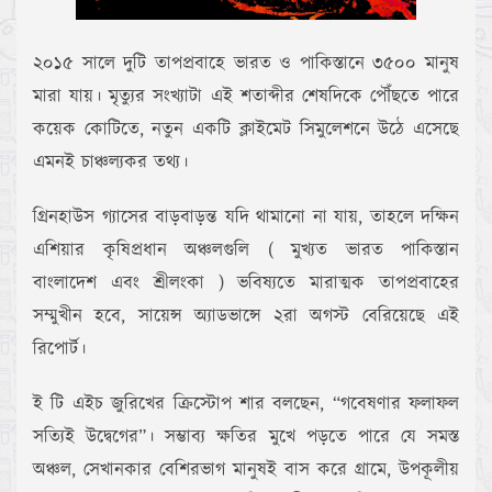
২০১৫ সালে দুটি তাপপ্রবাহে ভারত ও পাকিস্তানে ৩৫০০ মানুষ
মারা যায়। মৃত্যুর সংখ্যাটা এই শতাব্দীর শেষদিকে পৌঁছতে পারে
কয়েক কোটিতে, নতুন একটি ক্লাইমেট সিমুলেশনে উঠে এসেছে
এমনই চাঞ্চল্যকর তথ্য।
গ্রিনহাউস গ্যাসের বাড়বাড়ন্ত যদি থামানো না যায়, তাহলে দক্ষিন
এশিয়ার কৃষিপ্রধান অঞ্চলগুলি ( মুখ্যত ভারত পাকিস্তান
বাংলাদেশ এবং শ্রীলংকা ) ভবিষ্যতে মারাত্মক তাপপ্রবাহের
সম্মুখীন হবে, সায়েন্স অ্যাডভান্সে ২রা অগস্ট বেরিয়েছে এই
রিপোর্ট।
ই টি এইচ জুরিখের ক্রিস্টোপ শার বলছেন, “গবেষণার ফলাফল
সত্যিই উদ্বেগের”। সম্ভাব্য ক্ষতির মুখে পড়তে পারে যে সমস্ত
অঞ্চল, সেখানকার বেশিরভাগ মানুষই বাস করে গ্রামে, উপকূলীয়