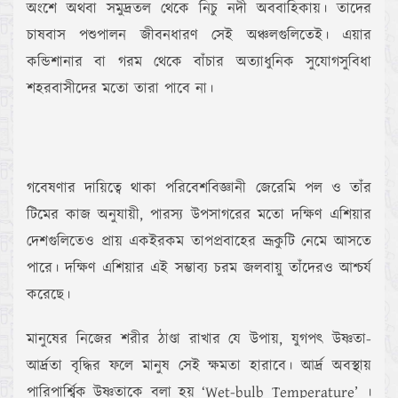
অংশে অথবা সমুদ্রতল থেকে নিচু নদী অববাহিকায়। তাদের
চাষবাস পশুপালন জীবনধারণ সেই অঞ্চলগুলিতেই। এয়ার
কন্ডিশানার বা গরম থেকে বাঁচার অত্যাধুনিক সুযোগসুবিধা
শহরবাসীদের মতো তারা পাবে না।
গবেষণার দায়িত্বে থাকা পরিবেশবিজ্ঞানী জেরেমি পল ও তাঁর
টিমের কাজ অনুযায়ী, পারস্য উপসাগরের মতো দক্ষিণ এশিয়ার
দেশগুলিতেও প্রায় একইরকম তাপপ্রবাহের ভ্রূকুটি নেমে আসতে
পারে। দক্ষিণ এশিয়ার এই সম্ভাব্য চরম জলবায়ু তাঁদেরও আশ্চর্য
করেছে।
মানুষের নিজের শরীর ঠাণ্ডা রাখার যে উপায়, যুগপৎ উষ্ণতা-
আর্দ্রতা বৃদ্ধির ফলে মানুষ সেই ক্ষমতা হারাবে। আর্দ্র অবস্থায়
পারিপার্শ্বিক উষ্ণতাকে বলা হয় ‘Wet-bulb Temperature’ ।