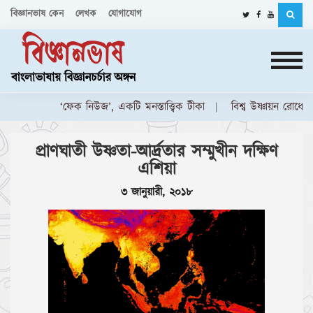
বিজ্ঞানভাষ কেন
লেখক
যোগাযোগ
‘ফেক নিউজ’, একটি মনস্তাত্ত্বিক টীকা
বিশ্ব উষ্ণায়ন রোধে, ভর
প্রাণঘাতী উষ্ণতা-আর্দ্রতার সম্মুখীন দক্ষিণ
এশিয়া
৩ জানুয়ারী, ২০১৮