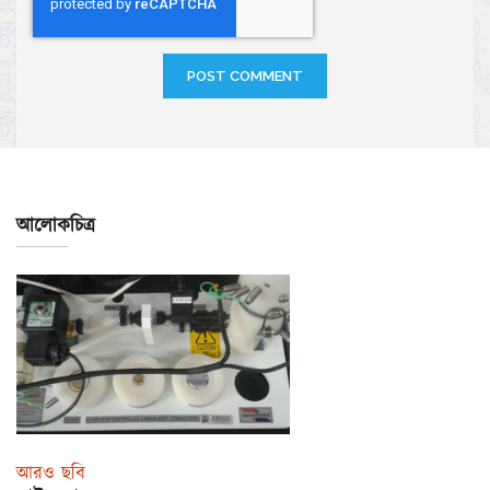
আলোকচিত্র
আরও ছবি