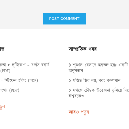
োড
সাম্প্রতিক খবর
গিকতা ও দৃষ্টিকোণ – চার্লস রবার্ট
শৃঙ্খলা যেভাবে ছত্রভঙ্গ হয়ঃ একট
(PDF)
অনুসন্ধান
র্ঘ্য – স্টিফেন হকিং (PDF)
মস্তিষ্ক স্থির নয়, বরং কম্পমান
সংখ্যা (PDF)
মগজে চৌম্বক উত্তেজনা ভুলিয়ে দি
ঈশ্বরকেও
়ুন
আরও পড়ুন