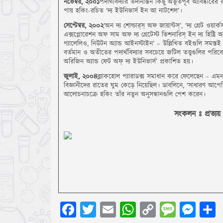
নভেম্বর, ২০০১
পদার্থবিদ্যার তদানীন্তন কিছু অভূতপূর্ব আবিষ্কারে
পায় হকিং-রচিত ‘দ্য ইউনিভার্স ইন আ নাটশেল’।
সেপ্টেম্বর, ২০০২
‘অন দ্য শোল্ডার্‌স্‌ অফ জায়ান্টস্‌’, ‘দ্য গ্রেট ওয়ার্
এক্সপ্লোরেশন অফ সাম অফ দ্য গ্রেটেস্ট ভিশনারিস্‌ ইন দ্য হিষ্ট্রি 
গ্যালেলিও, নিউটন অ্যান্ড আইনস্টাইন’ – উল্লিখিত বইগুলি সমস্তই
বর্তমান ও অতীতের পদার্থবিদ্যার সবচেয়ে জটিল তত্ত্বগুলির পরিব
অরিজিন অ্যান্ড ফেট অফ্ দ্য ইউনিভার্স’ প্রকাশিত হয়।
জুলাই, ২০০৪
ব্ল্যাকহোল প্যারাডক্স সমাধান করে ফেলেছেন – এ
বিজ্ঞানীদের রাতের ঘুম কেড়ে নিয়েছিল। ডাবলিনে, ‘সাধারণ আপেক্
আলোচনাচক্রে হকিং তাঁর নতুন অনুসন্ধানগুলি পেশ করেন।
সংকলন ঃ প্রত্যয় 
Facebook
Twitter
Email
WhatsApp
Copy
Messa
Mes