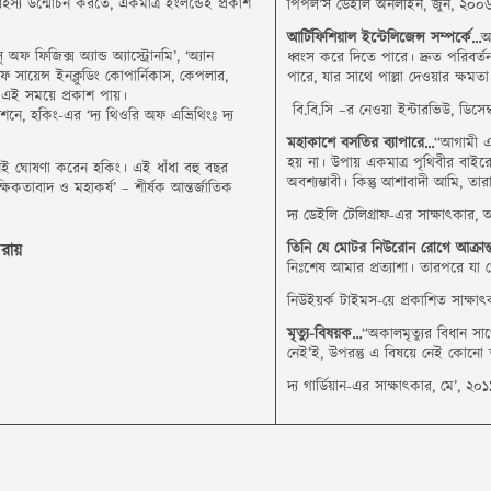
র রহস্য উন্মোচন করতে, একমাত্র ইংলন্ডেই প্রকাশ
পিপল’স ডেইলি অনলাইন, জুন, ২০০
আর্টিফিশিয়াল ইন্টেলিজেন্স সম্পর্কে…
আ
কস্‌ অফ ফিজিক্স অ্যান্ড অ্যাস্ট্রোনমি’, ‘অ্যান
ধ্বংস করে দিতে পারে। দ্রুত পরিবর
অফ সায়েন্স ইনক্লুডিং কোপার্নিকাস, কেপলার,
পারে, যার সাথে পাল্লা দেওয়ার ক্ষম
 এই সময়ে প্রকাশ পায়।
বি.বি.সি –র নেওয়া ইন্টারভিউ, ডিসেম
েশনে, হকিং-এর ‘দ্য থিওরি অফ এভ্রিথিংঃ দ্য
মহাকাশে বসতির ব্যাপারে…
“আগামী এক
হয় না। উপায় একমাত্র পৃথিবীর বাইরে 
মনই ঘোষণা করেন হকিং। এই ধাঁধা বহু বছর
অবশ্যম্ভাবী। কিন্তু আশাবাদী আমি, তা
ষিকতাবাদ ও মহাকর্ষ’ – শীর্ষক আন্তর্জাতিক
দ্য ডেইলি টেলিগ্রাফ-এর সাক্ষাৎকার, 
তিনি যে মোটর নিউরোন রোগে আক্রান্
রায়
নিঃশেষ আমার প্রত্যাশা। তারপরে যা
নিউইয়র্ক টাইমস-য়ে প্রকাশিত সাক্ষা
মৃত্যু-বিষয়ক…
“অকালমৃত্যুর বিধান সা
নেই’ই, উপরন্তু এ বিষয়ে নেই কোন
দ্য গার্ডিয়ান-এর সাক্ষাৎকার, মে’, ২০১
ge
senger
Share