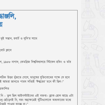
ধাঞ্জলি,
়
দুই সন্তান, রবার্ট ও লুসি’র সাথে
বোট ক্লাবে
ে, ১৯৮৮ নাগাদ, কেমব্রিজ বিশ্ববিদ্যালয়ে স্টিফেন হকিং ও তাঁর
 সঠিক উত্তর খুঁজতে গেলে, মানুষের যুক্তিবোধের পক্ষে সে হবে
ই আমরা জানতে পারব সত্যিই ‘ঈশ্বরের’ মনে কী ছিল।”
প্রকাশিত
়েন নি – ভুল ছিল আইনস্টাইনের এই বক্তব্য। ব্ল্যাক-হোল আছে এটা
শুধু ছোঁড়েনই নি, বরং বহুক্ষেত্রেই ঘুঁটিগুলোকে অন্ধকারের মধ্যে
ঁজেই পাওয়া যাচ্ছে না।”