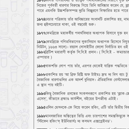
১৯৭৩
ফলিত গণিতবিদ্যা ও তাত্ত্বিক পদার্থবিজ্ঞানের বিভাগে যুক্ত 
নিজের পূর্ববর্তী ধারণার বিরুদ্ধে গিয়ে তিনি আবিষ্কার করেন যে
পারে এমনকি উচ্চশক্তিসম্পন্ন দ্যুতি বিচ্ছুরণে বিস্ফারিত হতে পারে
১৯৭৪
নেচার পত্রিকায় তাঁর আবিষ্কারের সংবাদটি প্রকাশিত হয়, নাম 
জন্য হুইলচেয়ারে থাকা, ওই বছরেই শুরু।
১৯৭৭
কেমব্রিজে মহাকর্ষীয় পদার্থবিদ্যার অধ্যাপক হিসাবে যুক্ত হ
১৯৭৯
কেমব্রিজে গণিতবিভাগের লুকাসিয়ান অধ্যাপক হিসেবে নিয
নিউটন, ১৬৬৩ সালে)। রয়্যাল সোসাইটির ফেলো নির্বাচিত হন ও
১৯৮২
ব্রিটিশ মহারাণী কর্তৃক সি.বি.ই প্রদান। ( সি.বি.ই – কম্যান্ড
এম্পায়ার )
১৯৮৫
বাকশক্তি লোপ পায় তাঁর, এরপর থেকেই যান্ত্রিক পদ্ধতিত
১৯৮৮
প্রকাশিত হয় ‘আ ব্রিফ হিষ্ট্রি অফ টাইমঃ ফ্রম দ্য বিগ ব্যাং টু ব
বৈজ্ঞানিক ধারণাগুলির এক আদর্শ বুনিয়াদ। ঐতিহাসিক বেস্টসেলা
এ স্থান পায় বইটি।
১৯৯৩
কিছু বৈজ্ঞানিক প্রবন্ধের সংকলনরূপে প্রকাশিত হয় ‘ব্ল্যাক-হো
এসেস্‌’, কীভাবে ব্রহ্মাণ্ড কার্যশীল, বইয়ের উপজীব্য এটাই।
১৯৯৫
এলিন মেসনকে-কে বিয়ে করেন হকিং, এটি তাঁর দ্বিতীয় বি
১৯৯৮
মানবজাতির অস্তিত্বের ভিত্তি এবং চারপাশের সমস্তকিছুকে 
‘স্টিফেন হকিং’স্‌ ইউনিভার্সঃ দ্য কসমস এক্সপ্লেইনড’।