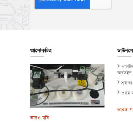
আলোকচিত্র
ডাউনল
প্রাসঙ্
ডারউইন 
শ্রদ্ধা
প্রথম 
আরও পড
আরও ছবি