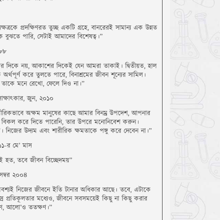
ষত্রকে প্রদক্ষিণরত তুচ্ছ একটি গ্রহে, বানরেরই সামান্য এক উন্নত
বকে বুঝতে পারি, সেটাই আমাদের বিশেষত্ব।”
৯৮৮
়ের দিকে নয়, আকাশের দিকেই যেন আমরা তাকাই। দ্বিতীয়ত, হাল
র্থপূর্ণ করে তুলতে পারে, বিনাশ্রমের জীবন শূন্যের সামিল।
ও, তাকে মনে রেখো, ফেলে দিও না।”
সাক্ষাৎকার, জুন, ২০১০
রীরিকভাবে অক্ষম মানুষের কাছে আমার বিনম্র উপদেশ, আপনার
কে বিকল করে দিতে পারেনি, তার উপরে মনোনিবেশ করুন।
। নিজের উদ্যম এবং শারীরিক ক্ষমতাকে পঙ্গু করে দেবেন না।”
১১-র মে’ মাস
ই হত, তবে জীবন বিচ্ছেদময়”
সেম্বর ২০০৪
র অবশ্যই নিজের জীবনে ইতি টানার অধিকার আছে। তবে, এটাকে
র প্রতিকূলতার মধ্যেও, জীবনে সবসময়েই কিছু না কিছু করার
ষণ, আলো’ও ততক্ষণ।”