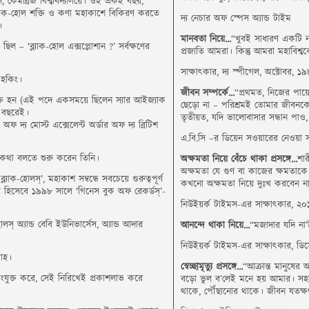
হন, কেমব্রিজ বিশ্ববিদ্যালয়ে। ওই একই বছর,
, ব্ল্যাক-হোল শক্তি ও কণা মহাকাশে বিকিরণ করতে
দ্য নেচার অফ স্পেস অ্যান্ড টাইম
।
মানবতা নিয়ে…
“খুবই সাধারণ একটি নক্
ছিল – ‘ব্ল্যাক-হোল এক্সপ্লোশান ?’ সর্বক্ষণের
প্রজাতি আমরা। কিন্তু আমরা মহাবিশ্
সাক্ষাৎকার, দ্য স্পীগেল, অক্টোবর, ১
ন হকিং।
জীবন সম্পর্কে…
“প্রথমত, নিজের পায
ুক্ত হন (এই পদে একসময়ে ছিলেন স্যার আইজ্যাক
ছেড়ো না – পরিশ্রমই তোমার জীবনকে অ
ই বছরেই।
তৃতীয়ত, যদি ভালোবাসার সন্ধান পা
ার অফ দ্য মোস্ট এক্সেলেন্ট অর্ডার অফ দ্য ব্রিটিশ
এ.বি.সি –র ডিয়েন সওয়ারের নেওয়া 
ে কথা বলতে শুরু করেন তিনি।
অক্ষমতা নিয়ে বেঁচে থাকা প্রসঙ্গে…
শা
অক্ষমতা যে গুণ বা কাজের ক্ষমতা
্ল্যাক-হোলস্‌’, মহাকাশ সম্বন্ধে সবচেয়ে গুরুত্বপূর্ণ
কখনো অক্ষমতা নিয়ে দুঃখ করবেন না
র হিসেবে ১৯৯৮ সালে ‘গিনেস বুক অফ রেকর্ডস্‌’-
নিউইয়র্ক টাইমস-এর সাক্ষাৎকার, ২০
লস্‌ অ্যান্ড বেবি ইউনিভার্সেস, অ্যান্ড আদার
আনন্দে থাকা নিয়ে…
“মজাদার যদি না’
নিউইয়র্ক টাইমস-এর সাক্ষাৎকার, ডি
বাহ।
স্বেচ্ছামৃত্যু প্রসঙ্গে…
“আক্রান্ত মানুষে
সংযুক্ত করে, সেই নিরিখেই প্রকাশলাভ করে
বড়ো ভুল ব’লেই মনে হয় আমার। সহস্
থাকে, পৌঁছানোর থাকে। জীবন যতক্