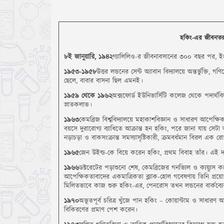
হকিং-এর জীবনতরঙ
৮ই জানুয়ারি, ১৯৪২
গ্যালিলিও-র জীবনাবসানের ৩০০ বছর পর, ইংল
১৯৫৩-১৯৫৮
উত্তর লন্ডনের সেন্ট অ্যাবান বিদ্যালয়ে অন্তর্ভুক্তি, গ
ছেলে, বাবার বাসনা ছিল এমনই।
১৯৫৯ থেকে ১৯৬২
অক্সফোর্ড ইউনিভার্সিটি কলেজ থেকে পদার্থবিদ্য
স্নাতকলাভ।
১৯৬৩
কেমব্রিজ বিশ্ববিদ্যালয়ে মহাকাশবিজ্ঞান ও সাধারণ আপেক্ষিক
বয়সে দুরারোগ্য ব্যাধিতে আক্রান্ত হন হকিং, পরে জানা যায় সেটা 
নড়াচড়া ও বাকসংক্রান্ত সমস্যাসৃষ্টিকারী, ক্রমবর্ধমান বিরল এ
১৯৬৫
জেন উইল্ড-কে বিয়ে করেন হকিং, প্রথম বিবাহ তাঁর। এই দাম
১৯৬৬
ডক্টরেটের পড়াশুনো শেষ, কেমব্রিজের গনভ্যিল ও ক্যয়্যুস
আপেক্ষিকতাবাদের একমাত্রিকতা ব্ল্যাক-হোল গবেষণায় তিনি প্
মিলিতভাবে কাজ শুরু হকিং-এর, পেনরোস তখন লন্ডনের বার্কব্য
১৯৭০
অভূতপূর্ব চরিত্র খুঁজে পান হকিং – কোয়ান্টাম ও সাধারণ আপ
বিকিরণের প্রমাণ পেশ করেন।