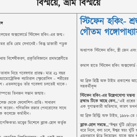
বিস্ময়ে, ভ্রমি বিস্ময়ে
স্টিফেন হকিং- শ্রদ্
্গ
গৌতম গঙ্গোপাধ্যায
ন্ডের অক্সফোর্ডে স্টিফেন হকিং-এর জন্ম।
ণিতের প্রতি প্রেম সেখানেই। কিন্তু ডাক্তারী পড়ুক
অধ্যাপক স্টিফেন হকিং, স্ত্রী জেন এবং 
ায় বিশেষীকরণ, প্রকৃতিবিজ্ঞানে প্রথমশ্রেণীতে
রুমাল হাতে স্টিফেন হকিং অক্সফোর্ড 
তাবাদ নিয়ে গবেষণার প্রারম্ভ। মাত্র ২১ বছর
অ্যামোট্রোফিক ল্যাটারাল স্ক্লেরোসিস – শরীরের
আ ব্রিফ হিষ্ট্রি অফ টাইম প্রকাশের আগ
ক রোগ। এতদসত্ত্বেও তাঁর গবেষণা চলতেই থাকে।
সহকর্মীবৃন্দ
্পত্যে তিনজন সন্তান জন্মায়।
স্টিফেন হকিং-এর উল্লেখযোগ্য মন্তব্য
ব্রহ্মাণ্ড টিকে আছে কেন…
“এই প্রশ্নের
 কলেজ থেকে ফেলোশিপ-প্রাপ্তি। সাধারণ
এক যুগান্তকারী অভিঘাত, কারণ তখন
রয়োগ করেন। গণিতবিদ রজার পেনরোসের সাথে
েক কলেজে কর্মাধীন।
আ ব্রিফ হিস্ট্রি অফ টাইম, ১৯৮৮-তে 
েক্ষিকতা-তত্ত্বের মিশেলে ব্ল্যাক-হোল কর্তৃক
ব্ল্যাক-হোল সম্বন্ধে…
“ঈশ্বর ঘুঁটি ছোঁড
ধরে নিলে, বলা চলে, ঈশ্বর স্বয়ং ঘুঁটি 
এমনভাবে ছুঁড়ে দিয়েছেন, যাকে আর খু